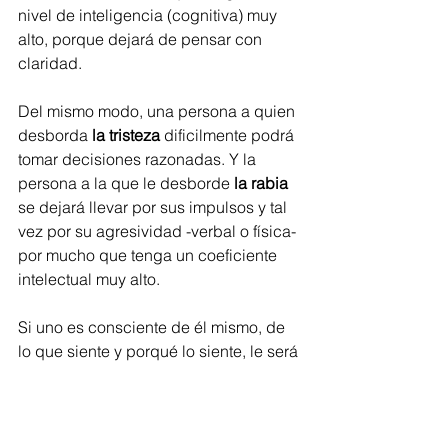
nivel de inteligencia (cognitiva) muy 
alto, porque dejará de pensar con 
claridad.
Del mismo modo, una persona a quien 
desborda
 la tristeza
 dificilmente podrá 
tomar decisiones razonadas. Y la 
persona a la que le desborde 
la rabia
se dejará llevar por sus impulsos y tal 
vez por su agresividad -verbal o física- 
por mucho que tenga un coeficiente 
intelectual muy alto.
Si uno es consciente de él mismo, de 
lo que siente y porqué lo siente, le será 
mucho más fácil entender lo que pasa 
y tener una mayor perspectiva de la 
realidad. 
Ser consciente de las 
emociones es el primer paso para 