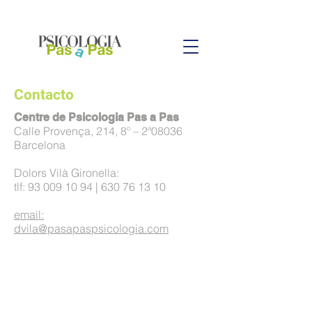
Contacto
Centre de Psicologia Pas a Pas
Calle Provença, 214, 8º – 2ª08036
Barcelona
Dolors Vilà Gironella:
tlf:
93 009 10 94
|
630 76 13 10
email:
dvila@pasapaspsicologia.com